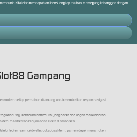
ng mendunia. Kita telah mendapatkan lisensi lengkap taruhan, memegang kebanggan dengan
k Slot88 Gampang
erver modern, setiap permainan dirancang untuk memberikan respon navigasi
a Pragmatic Play. Kehadiran antarmuka yang bersih dan ringan memudahkan
a demi memberikan kenyamanan ekstra di setiap sesi..
Melalui tautan resmi caldwellscrookedcreekfarm, pemain dapat menemukan