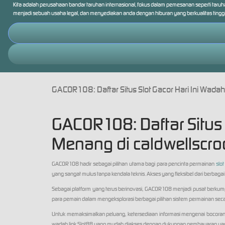
Kita adalah perusahaan bandar taruhan internasional, fokus dalam pemesanan seperti ta
menjadi sebuah usaha legal, dan menyediakan anda dengan hiburan yang berkualitas tinggi
GACOR108: Daftar Situs Slot Gacor Hari Ini Wad
GACOR108: Daftar Situs
Menang di caldwellscr
GACOR108 hadir sebagai pilihan utama bagi para pencinta permainan
slot
yang sangat mulus tanpa kendala teknis. Akses yang fleksibel dari berbagai
Sebagai platform yang terus berinovasi, GACOR108 menjadi pusat berku
para pemain dalam mengeksplorasi berbagai pilihan sistem permainan seca
Untuk memaksimalkan peluang, ketersediaan informasi mengenai bocoran R
wadah link Slot88 yang mudah diakses dengan dukungan pembayaran yang len