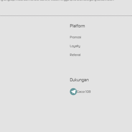
Platform
Promosi
Loyalty
Referral
Dukungan
Gacor108