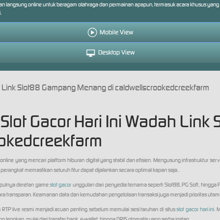
ruhan langsung online untuk beragam olahraga dan permainan apapun, termasuk acara khusus ya
.
Mobile View
Desktop View
ah Link Slot88 Gampang Menang di caldwellscrookedcreekfarm
 Slot Gacor Hari Ini Wadah Lin
ookedcreekfarm
online yang mencari platform hiburan digital yang stabil dan efisien. Mengusung infrastruktur s
 perangkat memastikan seluruh fitur dapat dijalankan secara optimal kapan saja..
mpulnya deretan game
slot gacor
unggulan dari penyedia ternama seperti Slot88, PG Soft, hingg
ra transparan. Keamanan data dan kemudahan pengelolaan transaksi juga menjadi prioritas utam
TP live resmi menjadi acuan penting sebelum memulai sesi taruhan di situs
slot gacor hari ini
. 
gkap, mulai dari transfer bank, e-wallet, hingga QRIS otomatis yang serba instan.