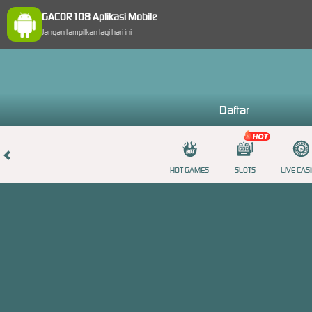
GACOR108 Aplikasi Mobile
Jangan tampilkan lagi hari ini
Daftar
HOT GAMES
SLOTS
LIVE CAS