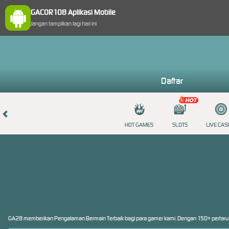
GACOR108 Aplikasi Mobile
Jangan tampilkan lagi hari ini
Daftar
HOT GAMES
SLOTS
LIVE CAS
GA28 memberikan Pengalaman Bermain Terbaik bagi para gamer kami. Dengan 150+ pertarun