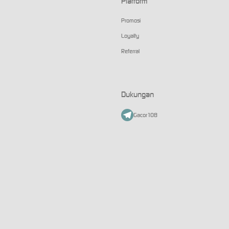
Platform
Promosi
Loyalty
Referral
Dukungan
Gacor108