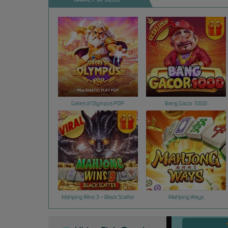
Gates of Olympus POP
Bang Gacor 1000
Mahjong Wins 3 – Black Scatter
Mahjong Ways