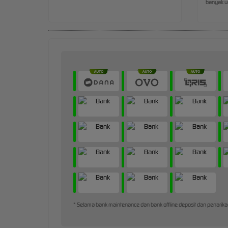
banyak u
* Selama bank maintenance dan bank offline deposit dan penarikan