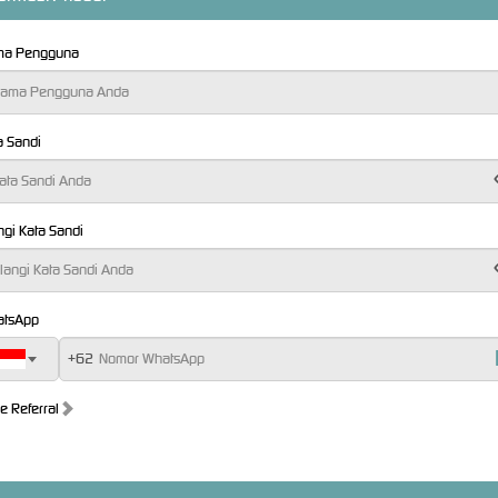
GACOR108 A
Nikmati berbagai pe
ma Pengguna
GACOR10
a Sandi
Panduan in
Pindai kode QR
untuk Unduh
ngi Kata Sandi
Android APK
tsApp
+62
e Referral