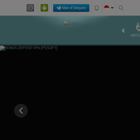
Main di Telegram
HOT 