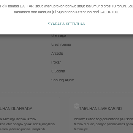
 klik tombol DAFTAR, saya menyatakan bahwa saya berumur diatas 18 tahun. Say
Live Casino
membaca dan menyetujui Syarat dan Ketentuan dari GACOR108.
Race
SYARAT & KETENTUAN
Togel
Olahraga
Crash Game
Arcade
Poker
E-Sports
Sabung Ayam
UHAN OLAHRAGA
TARUHAN LIVE KASINO
k Gaming Platform Terbaik
Platform Pilihan bagi perusahaan-perusah
an lebih banyak game, odds yang lebih
terbaik di dunia, dengan pilihan variasi gam
an menyediakan pilihan yang lebih
terbanyak