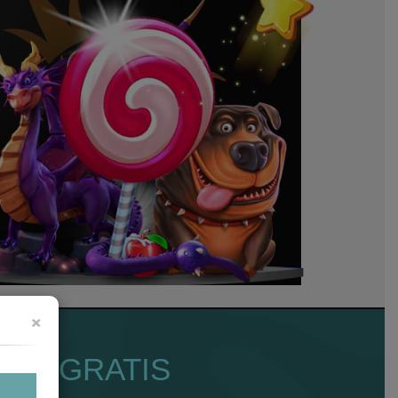
×
ASI GRATIS